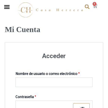
Busca
Ir
Obligatorio
Obligatorio
Menú
0
Carri
al
contenido
Mi Cuenta
Acceder
Nombre de usuario o correo electrónico
*
Contraseña
*