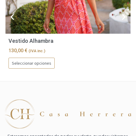
Vestido Alhambra
130,00
€
(IVA inc.)
E
Seleccionar opciones
s
t
e
p
r
o
d
u
c