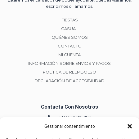
Estaremos encantados de poder ayudarte, puedes visitarnos,
escribirnos o llamarnos.
t
o
FIESTAS
t
CASUAL
i
QUIÉNES SOMOS
e
CONTACTO
n
MI CUENTA
e
INFORMACIÓN SOBRE ENVIOS Y PAGOS
m
POLÍTICA DE REEMBOLSO
ú
DECLARACIÓN DE ACCESIBILIDAD
l
t
i
Contacta Con Nosotros
p
(+34) 658 821 073
l
Gestionar consentimiento
e
(+34) 658 821 073
s