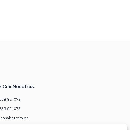
a Con Nosotros
 658 821 073
 658 821 073
casaherrera.es
Zarza 2, Paterna de Rivera, 11178