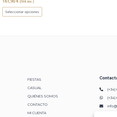
161,90
€
(IVA inc.)
E
Seleccionar opciones
s
t
e
p
r
o
d
u
c
Contact
FIESTAS
t
o
CASUAL
(+34)
t
QUIÉNES SOMOS
(+34)
i
CONTACTO
info@
e
MI CUENTA
Calle 